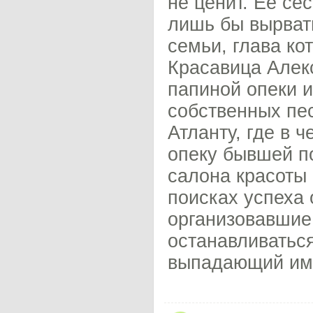
не ценит. Ее се
лишь бы вырват
семьи, глава ко
Красавица Алек
папиной опеки и
собственных пес
Атланту, где в 
опеку бывшей п
салона красоты
поисках успеха
организовавшие
останавливатьс
выпадающий им 