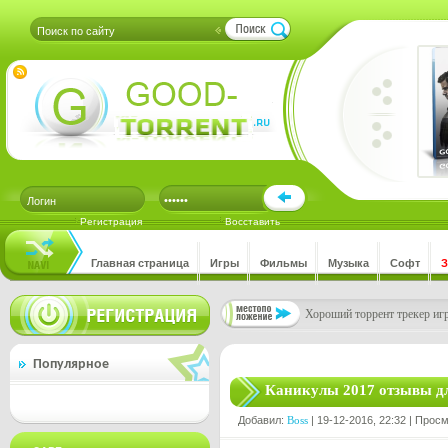
Регистрация
Восставить
Главная страница
Игры
Фильмы
Музыка
Софт
Хороший торрент трекер игр
Популярное
Каникулы 2017 отзывы дл
Добавил:
Boss
| 19-12-2016, 22:32 | Прос