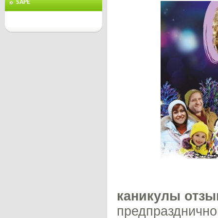
SAPE
каникулы отз
предпразднично