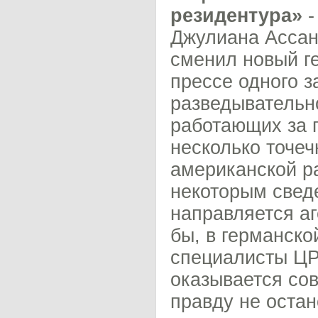
резидентура»
-
Джулиана Ассан
сменил новый г
прессе одного з
разведывательн
работающих за г
несколько точеч
американской ра
некоторым свед
направляется а
бы, в германск
специалисты ЦР
оказывается сов
правду не остан