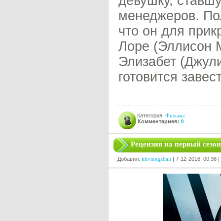
девушку, ставшу
менеджеров. По
что он для при
Лоре (Эллисон М
Элизабет (Джул
готовится завес
Категория:
Фильмы
Комментариев:
0
Рецензия на первый сезо
Добавил:
khvmegabait
| 7-12-2016, 00:38 