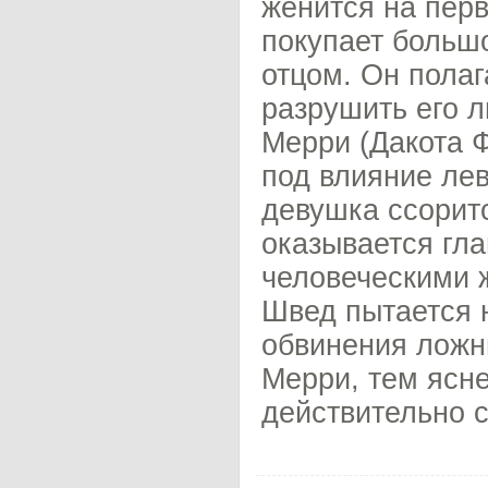
женится на пер
покупает больш
отцом. Он полаг
разрушить его л
Мерри (Дакота Ф
под влияние ле
девушка ссоритс
оказывается гла
человеческими ж
Швед пытается н
обвинения ложны
Мерри, тем ясне
действительно 