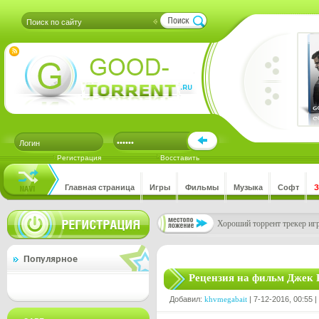
Регистрация
Восставить
Главная страница
Игры
Фильмы
Музыка
Софт
Хороший торрент трекер игр
Популярное
Рецензия на фильм Джек 
Добавил:
khvmegabait
| 7-12-2016, 00:55 