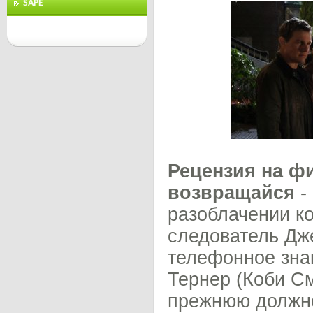
SAPE
Рецензия на фи
возвращайся
-
разоблачении к
следователь Дже
телефонное зна
Тернер (Коби См
прежнюю должно