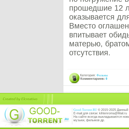
прошедшие 12 л
оказывается дл
Вместо оглашен
впитывает обид
матерью, братом
отсутствия.
Категория:
Фильмы
Комментариев:
0
Good-Torrent.RU
© 2015-2025 Данный 
E-mail для связи: kihtenroma@Mail.ru
На сайте всегда выкладываются новин
музыки, фильмов др.