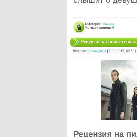
слышит о девушк
Категория:
Фильмы
Комментариев:
0
Рецензия на пилот сериал
Добавил:
khvmegabait
| 7-12-2016, 00:52 
Рецензия на п