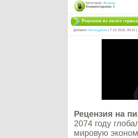
Категория:
Фильмы
Комментариев:
0
Рецензия на пилот сериа
Добавил:
khvmegabait
| 7-12-2016, 00:41 
Рецензия на п
2074 году глоб
мировую экономи