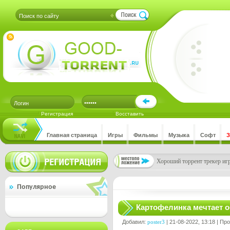
Регистрация
Восставить
Главная страница
Игры
Фильмы
Музыка
Софт
Хороший торрент трекер игр
Популярное
Картофелинка мечтает о
Добавил:
poster3
| 21-08-2022, 13:18 | Пр