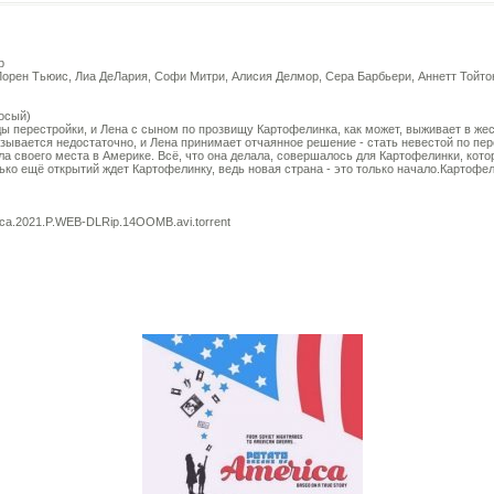
b
 Лорен Тьюис, Лиа ДеЛария, Софи Митри, Алисия Делмор, Сера Барбьери, Аннетт Тойт
осый)
ды перестройки, и Лена с сыном по прозвищу Картофелинка, как может, выживает в ж
азывается недостаточно, и Лена принимает отчаянное решение - стать невестой по пе
ела своего места в Америке. Всё, что она делала, совершалось для Картофелинки, кот
сколько ещё открытий ждет Картофелинку, ведь новая страна - это только начало.Картоф
ica.2021.P.WEB-DLRip.14OOMB.avi.torrent