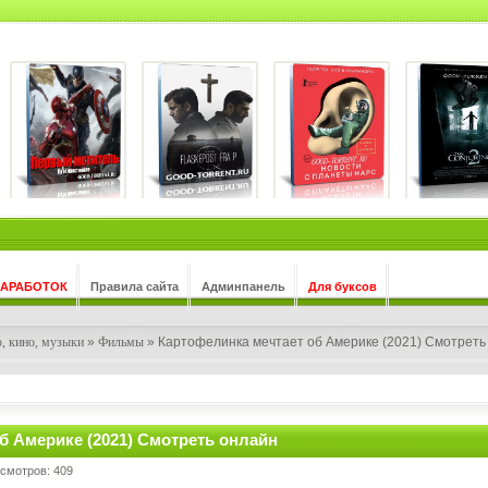
ЗАРАБОТОК
Правила сайта
Админпанель
Для буксов
, кино, музыки
»
Фильмы
» Картофелинка мечтает об Америке (2021) Смотреть
б Америке (2021) Смотреть онлайн
осмотров: 409