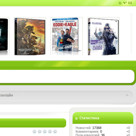
 онлайн
Статистика
Новостей:
17368
+0
Комментариев:
0
+0
Пользователей:
36
+0