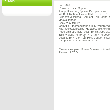
SAPE
Год: 2021
Режиссер: Уэс Хёрли
Жанр: Комедия, Драма, Исторические
WEB-DLRipКиноПоиск: 0IMDB: 6.21.37 G
В ролях: Джонатан Беннетт, Дэн Лория,
Иосуа Тейлор
Время: 97 минут
Озвучка: Профессиональный (Многогол
Краткое содержание: На дворе лихие го
побегов в цветные грезы телевизора ок
Джону, Лена понимает, что так и не обр
себя за то, что он гей. Но кто знает, 
в хорошем качестве бесплатно
Скачать торрент: Potato.Dreams.of.Amer
Размер: 1.37 Gb