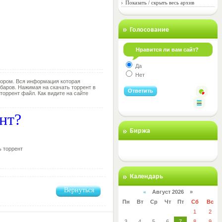
Показать / скрыть весь архив
Голосование
Нравится ли вам сайт?
Да
Нет
тором. Вся информация которая
лбаров. Нажимая на скачать торрент в
торрент файл. Как видите на сайте
ент?
Биржа
ь торрент
Календарь
Вернуться
«
Август 2026 »
Пн
Вт
Ср
Чт
Пт
Сб
Вс
1
2
3
4
5
6
7
8
9