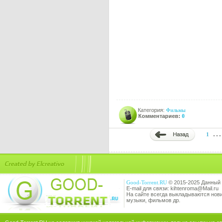
Категория:
Фильмы
Комментариев:
0
..
1
Good-Torrent.RU
© 2015-2025 Данный 
E-mail для связи: kihtenroma@Mail.ru
На сайте всегда выкладываются новин
музыки, фильмов др.