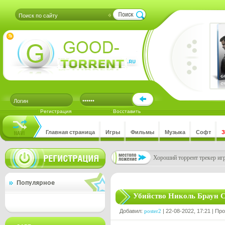
Регистрация
Восставить
Главная страница
Игры
Фильмы
Музыка
Софт
Хороший торрент трекер игр
Популярное
Убийство Николь Браун С
Добавил:
poster2
| 22-08-2022, 17:21 | Пр