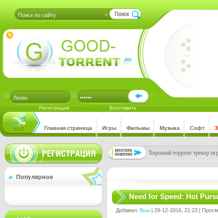
Регистрация
Восставить
Главная страница
Игры
Фильмы
Музыка
Софт
Хороший торрент трекер игр
Популярное
Need for Speed: Hot Pursui
Добавил:
Boss
| 29-12-2016, 21:23 | Прос