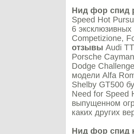
Нид фор спид 
Speed Hot Pursui
6 эксклюзивных
Competizione, F
отзывы
Audi TT
Porsche Cayman
Dodge Challenge
модели Alfa Rom
Shelby GT500 б
Need for Speed H
выпущенном огр
каких других ве
Нид фор спид н