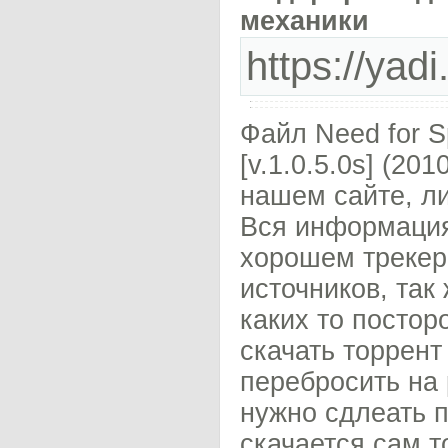
механики
https://ya
Файл Need for Sp
[v.1.0.5.0s] (2
нашем сайте, л
Вся информация
хорошем трекер
источников, так
каких то постор
скачать торрент
перебросить на 
нужно сдлеать п
скачается сам т