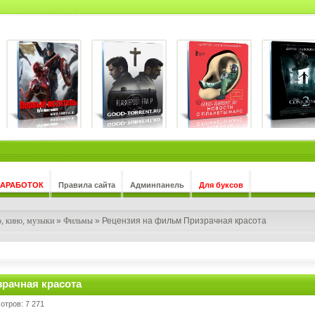
ЗАРАБОТОК
Правила сайта
Админпанель
Для буксов
, кино, музыки
»
Фильмы
» Рецензия на фильм Призрачная красота
рачная красота
мотров: 7 271