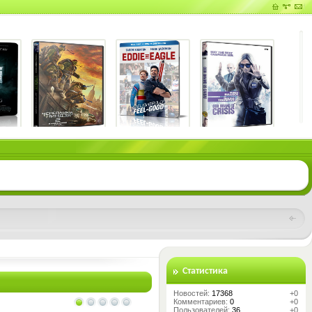
Статистика
Новостей:
17368
+0
Комментариев:
0
+0
Пользователей:
36
+0