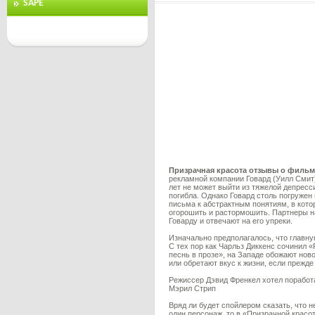
SAPE
Призрачная красота отзывы о фильм
рекламной компании Говард (Уилл Смит
лет не может выйти из тяжелой депресс
погибла. Однако Говард столь погружен
письма к абстрактным понятиям, в кото
огорошить и растормошить. Партнеры на
Говарду и отвечают на его упреки.
Изначально предполагалось, что главн
C тех пор как Чарльз Диккенс сочинил
песнь в прозе», на Западе обожают нов
или обретают вкус к жизни, если прежде
Режиссер Дэвид Френкел хотел поработа
Мэрил Стрип
Вряд ли будет спойлером сказать, что 
один персонаж, то в «Призрачной красо