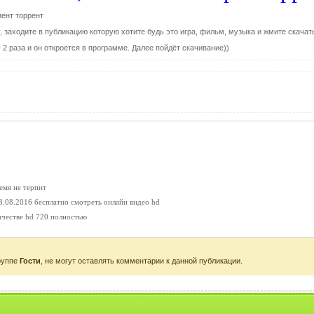
ент торрент
 заходите в публикацию которую хотите будь это игра, фильм, музыка и жмите скачат
2 раза и он откроется в программе. Далее пойдёт скачивание))
ремя не терпит
08.08.2016 бесплатно смотреть онлайн видео hd
ачестве hd 720 полностью
руппе
Гости
, не могут оставлять комментарии к данной публикации.