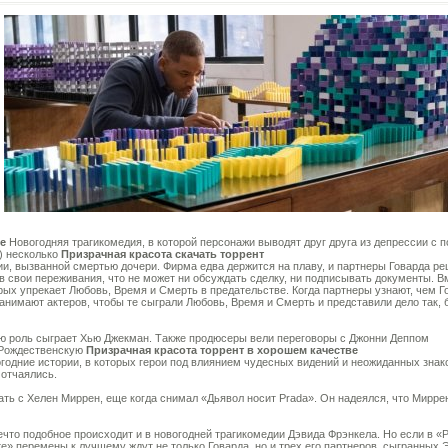
е
Новогодняя трагикомедия, в которой персонажи выводят друг друга из депрессии с
) несколько
Призрачная красота скачать торрент
ии, вызванной смертью дочери. Фирма едва держится на плаву, и партнеры Говарда ре
 в свои переживания, что не может ни обсуждать сделку, ни подписывать документы. В
рых упрекает Любовь, Время и Смерть в предательстве. Когда партнеры узнают, чем Г
нимают актеров, чтобы те сыграли Любовь, Время и Смерть и представили дело так, 
ую роль сыграет Хью Джекман. Также продюсеры вели переговоры с Джонни Деппом
 «Рождественскую
Призрачная красота торрент в хорошем качестве
огодние истории, в которых герои под влиянием чудесных видений и неожиданных зна
 отчаялись.
ть с Хелен Миррен, еще когда снимал «Дьявол носит Prada». Он надеялся, что Миррен
нечто подобное происходит и в новогодней трагикомедии Дэвида Фрэнкела. Но если в 
те» перемены к лучшему ждут не только Говарда, но и трех его партнеров, сыгранны