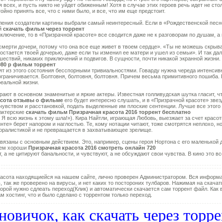
ля всех, и пусть никто не уйдет обиженным! Хотя в случае этих героев речь идет не ст
ойно принять все, что с ними было, и все, что им еще предстоит.
ления создатели картины выбрали самый неинтересный. Если в «Рождественской песне
ый
скачать фильм через торрент
лючение, то в «Призрачной красоте» все сводится даже не к разговорам по душам, а
мерти дочери, потому что она все еще живет в твоем сердце». «Ты не можешь скрывать
 остается твоей дочерью, даже если ты изменил ее матери и ушел из семьи». И так да
ествий, никаких приключений и подвигов. В сущности, почти никакой экранной жизни
080 p фильм торрент
ят из этого состояния бесспорными тривиальностями. Говарду нужна череда интенсив
аничивается. Болтовня, болтовня, болтовня. Причем весьма примитивного пошиба. Ни
реальной жизни.
рают в основном знаменитые и яркие актеры. Известная голливудская шутка гласит,
асота отзывы о фильме
его будет интересно слушать, и в «Призрачной красоте» зве
 чувством и расстановкой, подать выделенные им плоские сентенции. Лучше все этого
 актерские
скачать фильм Призрачная красота 2016 торрент бесплатно
 Я всю жизнь к этому шла!»). Кира Найтли, играющая Любовь, выезжает за счет красо
те» берет напором и наглостью. Те, кому нотации читают, тоже смотрятся неплохо, но
оралистикой и не превращается в захватывающее зрелище.
язаны с основным действием. Это, например, сцены героя Нортона с его маленькой д
 Чем хороши
Призрачная красота 2016 смотреть онлайн 720
, а не цитируют банальности, и чувствуют, а не обсуждают свои чувства. В кино это в
асота находящиейся на нашем сайте, лично проверен Администратором. Вся информа
, так же проверено на вирусы, и нет каких то постороних тулбаров. Нажимая на скачат
орой нужно сдлеать переход(Клик) и автоматически скачается сам торрент файл. Как в
м хостинг, что и было сделано с торрентом только переход.
новичок, как скачать через торр