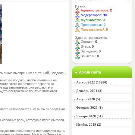
Из них:
Администраторов:
2
Модераторов:
30
Журналистов:
3
Проверенных:
0
Пользователей:
0
Зарегистрировались:
Сегодня:
0
Вчера:
0
За неделю:
0
За месяц:
0
Архив сайта
 помощью выспренних сентенций. Владелец
шают ее продать, чтобы компания не
Август 2022 (16200)
место этого он сочиняет страстные
овард занимается, они решают его
Декабрь 2021 (3)
будто абстрактные понятия являются
Август 2020 (5)
Февраль 2020 (1)
комств исправляются, если были злодеями,
Январь 2020 (51)
 исполнит роль, которую в итоге сыграла
Ноябрь 2019 (2)
«Рождественской песне» исправлялся лишь
х Эдвардом Нортоном, Майклом Пеньей и