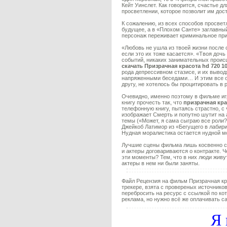
Кейт Уинслет. Как говорится, счастье д
просветлении, которое позволит им дост
К сожалению, из всех способов просвет
будущее, а в «Плохом Санте» заглавн
персонаж переживает криминальное прик
«Любовь не ушла из твоей жизни после с
если это их тоже касается». «Твоя дочь
событий, никаких занимательных происш
скачать Призрачная красота hd 720 1
рода депрессивном стазисе, и их вывод
напряженными беседами… И этим все огр
другу, не хотелось бы процитировать в 
Очевидно, именно поэтому в фильме иг
книгу прочесть так, что
призрачная кр
телефонную книгу, пытаясь страстно, с
изображает Смерть и попутно шутит на
темы («Может, я сама сыграю все роли?
Джейкоб Латимор из «Бегущего в лабирин
Нудная моралистика остается нудной м
Лучшие сцены фильма лишь косвенно св
и актеры договариваются о контракте.
эти моменты? Тем, что в них люди живут
актеры в нем ни были заняты.
Файл Рецензия на фильм Призрачная кр
трекере, взята с провереных источников
перебросить на ресурс с ссылкой по кот
реклама, но нужно всё же оплачивать са
Я 