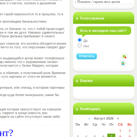
Показать / скрыть весь архив
олько о счастье, сколько о душевном
» герой переносится то в прошлое, то в
Голосование
 к проповедям банальностями.
 от близких то, что с тобой происходит,
Есть в закладках наш сайт?
лее в том же духе. Никаких удивительных
. Герои фильма пребывают в своего
Да
ных сеансов, его коллеги обходятся менее
Нет
что из того, что персонажи говорят друг
 что выдающийся актер может телефонную
зды именно что с выражением читают
 получается у Хелен Миррен, которая
ты и обаяния, а получивший роль Времени
 суть картины от этого не меняется.
Биржа
очерью, или эпизод, в котором партнеры
сегда куда более выигрышно, какие бы
Календарь
ция которая присутствует на хорошем
ь торрент в конце новости, вас
идите на сайте отсутсвует какая либо
«
Август 2026 »
Пн
Вт
Ср
Чт
Пт
Сб
Вс
ент?
1
2
3
4
5
6
7
8
9