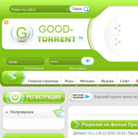
Регистрация
Восставить
Главная страница
Игры
Фильмы
Музыка
Софт
Хороший торрент трекер игр
Популярное
Рецензия на фильм Приз
Добавил:
Boss
| 16-12-2016, 22:34 | Прос