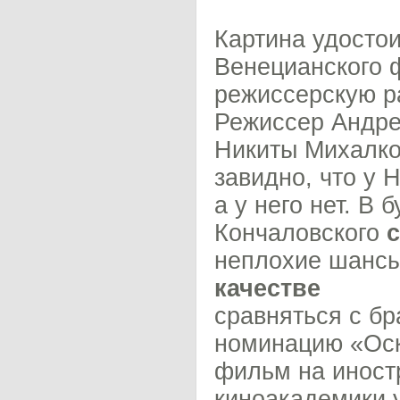
Картина удосто
Венецианского 
режиссерскую р
Режиссер Андре
Никиты Михалков
завидно, что у 
а у него нет. В 
Кончаловского
неплохие шанс
качестве
сравняться с бр
номинацию «Оск
фильм на иност
киноакадемики у