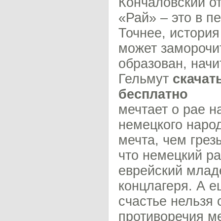
Кончаловский от
«Рай» – это в п
Точнее, история
может заморочит
образован, начи
Гельмут
скачат
бесплатно
мечтает о рае н
немецкого народ
мечта, чем грез
что немецкий р
еврейский младе
концлагеря. А е
счастье нельзя 
противоречия м