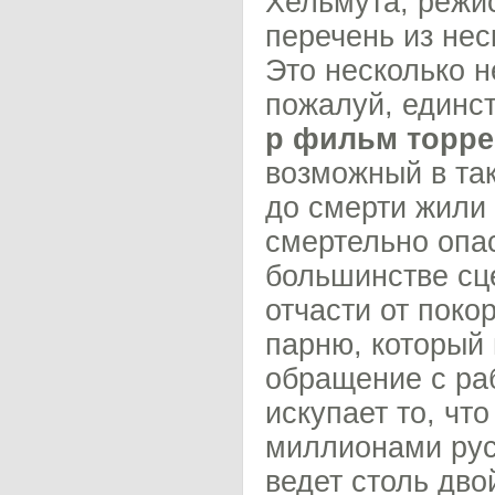
Хельмута, режи
перечень из нес
Это несколько н
пожалуй, единс
p фильм торре
возможный в та
до смерти жили 
смертельно опас
большинстве сц
отчасти от покор
парню, который 
обращение с ра
искупает то, что
миллионами рус
ведет столь дво