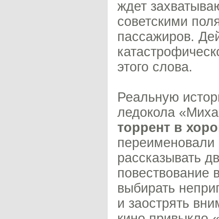
ждет захватыва
советскими пол
пассажиров. Де
катастрофическ
этого слова.
Реальную истор
ледокола «Мих
торрент в хор
переименовали 
рассказывать д
повествование в
выбирать непри
и заострять вни
кино привыкло «