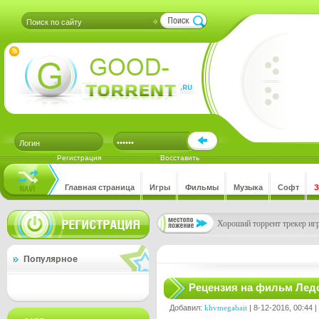
Регистрация
Восставить
Главная страница
Игры
Фильмы
Музыка
Софт
Хороший торрент трекер игр
Популярное
Рецензия на фильм Лед
Добавил:
khvmegabait
| 8-12-2016, 00:44 