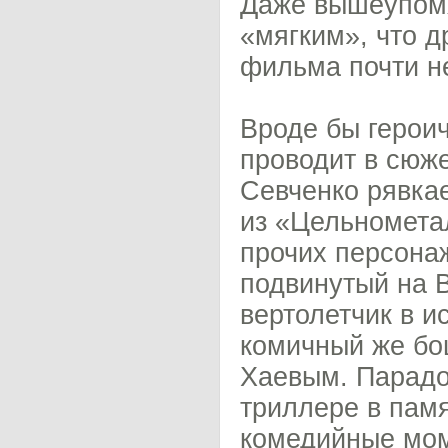
Даже вышеупомя
«мягким», что 
фильма почти н
Вроде бы героич
проводит в сюж
Севченко рявка
из «Цельнометал
прочих персона
подвинутый на 
вертолетчик в 
комичный же бо
Хаевым. Парадо
триллере в пам
комедийные мом