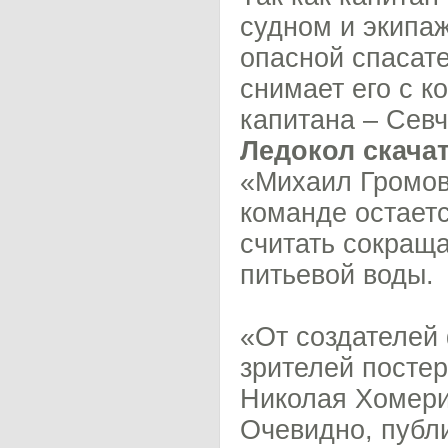
судном и экипа
опасной спасат
снимает его с к
капитана – Севч
Ледокол скача
«Михаил Громов»
команде остает
считать сокращ
питьевой воды.
«От создателей 
зрителей посте
Николая Хомерик
Очевидно, публи