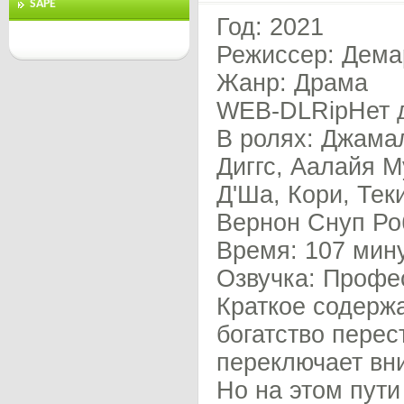
SAPE
Год: 2021
Режиссер: Дема
Жанр: Драма
WEB-DLRipНет 
В ролях: Джама
Диггс, Аалайя 
Д'Ша, Кори, Те
Вернон Снуп Ро
Время: 107 мин
Озвучка: Профе
Краткое содержа
богатство перес
переключает вн
Но на этом пути