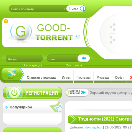
Регистрация
Восставить
Главная страница
Игры
Фильмы
Музыка
Софт
Хороший торрент трекер игр
Популярное
Трудности (2021) Смотр
Добавил:
khvmegabait
| 21-08-2022, 08:21