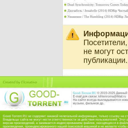
Dead Synchronicity: Tomorrow Comes Today
Джезабель / Jessabelle (2014) HDRip Чистый
Унижение / The Humbling (2014) HDRip Ли
Информац
Посетители
не могут ос
публикации.
Good-Torrent.RU
© 2015-2025 Данный 
E-mail для связи: kihtenroma@Mail.ru
На сайте всегда выкладываются новин
музыки, фильмов др.
Good-Torrent.RU не содержит никакой нелегальной информации, только ссылку на с
Владельцы сайта не могут нести ответственности за действия пользователей. Этот 
версии произведений, а занимается индексированием файлов, находящихся в файл
произведения, проиндексированного нашей поисковой машиной и не желаете чтобы 