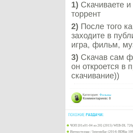
1)
Скачиваете и 
торрент
2)
После того ка
заходите в публ
игра, фильм, му
3)
Скачав сам фа
он откроется в 
скачивание))
Категория:
Фильмы
Комментариев: 0
ЧОП [01х01-04 из 20] (2015) WEB-DL 720
Интерстеллар / Interstellar (2014) BDRip 1