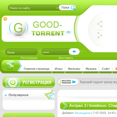
Регистрация
Восставить
Главная страница
Игры
Фильмы
Музыка
Софт
Хороший торрент трекер игр
Популярное
Астрал 3 / Insidious: Ch
Добавил:
khvmegabait
| 7-07-2015, 14:43 