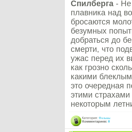
Спилберга
- Не
плавника над в
бросаются молот
безумных попыт
добраться до бе
смерти, что под
ужас перед их в
как грозно скол
какими блеклыми
это очередная п
этими страхами 
некоторым летн
Категория:
Фильмы
Комментариев:
0