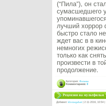
(“Пила”), он ст
сумасшедшего у
упоминавшегося
лучший хоррор ф
быстро стало н
ждет вас в в ки
немногих режис
только как снят
произвести в т
продолжение.
Категория:
Фильмы
Комментариев:
0
Рецензия на мультфильм 
Добавил:
khvmegabait
| 2-11-2016, 10:54 