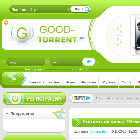
Регистрация
Восставить
Главная страница
Игры
Фильмы
Музыка
Софт
Хороший торрент трекер игр
Популярное
Рецензия на фильм "Иллю
Добавил:
khvmegabait
| 2-11-2016, 12:32 