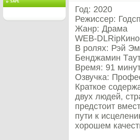
SAPE
Год: 2020
Режиссер: Годс
Жанр: Драма
WEB-DLRipКиноП
В ролях: Рэй Э
Бенджамин Таут
Время: 91 мину
Озвучка: Профе
Краткое содерж
двух людей, стр
предстоит вмест
пути к исцелени
хорошем качест