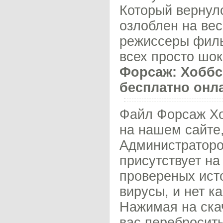
Который вернулс
озлоблен на вес
режиссеры филь
всех просто ш
Форсаж: Хоббс 
бесплатно онл
Файл Форсаж Хо
на нашем сайте
Администраторо
присутствует на
провереных исто
вирусы, и нет к
Нажимая на скач
вас перебросить